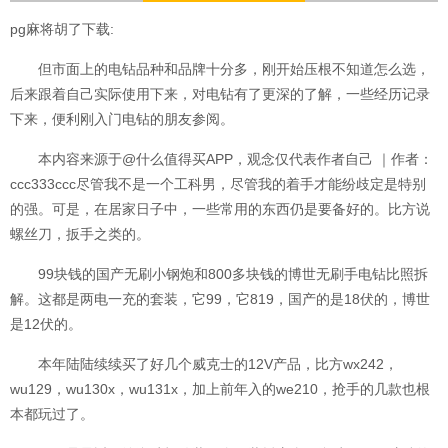
pg麻将胡了下载:
但市面上的电钻品种和品牌十分多，刚开始压根不知道怎么选，
后来跟着自己实际使用下来，对电钻有了更深的了解，一些经历记录
下来，便利刚入门电钻的朋友参阅。
本内容来源于@什么值得买APP，观念仅代表作者自己 ｜作者：
ccc333ccc尽管我不是一个工科男，尽管我的着手才能纷歧定是特别
的强。可是，在居家日子中，一些常用的东西仍是要备好的。比方说
螺丝刀，扳手之类的。
99块钱的国产无刷小钢炮和800多块钱的博世无刷手电钻比照拆
解。这都是两电一充的套装，它99，它819，国产的是18伏的，博世
是12伏的。
本年陆陆续续买了好几个威克士的12V产品，比方wx242，
wu129，wu130x，wu131x，加上前年入的we210，抢手的几款也根
本都玩过了。