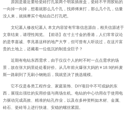
原因是最近要给瓷砖打孔装两个明装插座盒，瓷砖不平用胶粘的
一向掉一向掉，想着就那么几个孔，找师傅来打，那么几个孔，估量
没人来，就揣摩买个电钻自己打孔吧。
文纪墓人修改纪墓人 本文内容皆有牢靠信息源自，相关信源述于
文章结束，请理性阅览。【前语】在寸土寸金的香港，人们常常议论
的是李嘉诚、李兆基这样的地产大亨，但可曾有人听说过，在这片富
贵的土地上，还藏着一位低沉的制造业巨子？
近期有电钻东西需求，由于仅仅个人的时不时一点点需求的场
景，故在张大妈里处处看好价。从几年前火爆张大妈的￥18.9的科麦
斯一路刷到了无刷小钢炮后，我就坚决了挑选规模。
它不仅是各类工程作业、家庭装饰、DIY项目中不可或缺的东
西，展现出强壮的实用价值与商场生机。电钻的中心功用在于使用电
力驱动完成高效、精准的钻孔作业，以及在多种资料如木材、金属、
砖石、瓷砖等上进行快速、安稳的螺丝紧固。