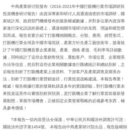
中商產業研讨院發布《2016-2021年中國打眼機行業市場調研與
投資機會研讨報告》由資深專家和研讨人員通過缜密的市場調研，國
家統計局、政府部門機構發布的最新權威數據，并對多位業內資深專
家進行深化訪談的基礎上，通過相關市場研讨的东西、理論和模型撰
寫而成。報告首要介紹了打眼機相關概念、分類、應用、經營形式，
打眼機行業全球及中國市場現狀，產業方针生產工藝技術等，接著統
計了中國打眼機首要企業產能、產量、價格 產值、毛利率等詳細數
據，同時統計了這些企業銷售情況，重點客戶、市場位置、企業聯系
办法等信息，然后對這些企業相關數據進行匯總統計和總結剖析，之
后報告剖析了打眼機產業上游质料、下游客戶及產業調查及聯系办
法，剖析了打眼機行業營銷途径，行業投資战略建議。本報告專業！
權威！報告根據行業的發展軌跡及多年的實踐經驗，對打眼機行業未
來投資远景作出審慎剖析與預測，是打眼機企業了解行業當前最新發
展動態，掌握市場機會，正確拟定企業發展戰略的必備參考东西，極
具參考價值！
?本報告一切內容受法令保護，中華公民共和國涉外調查許可證：
國統涉外證字第1454號。 本報告由中商產業研讨院出品，報告版權歸